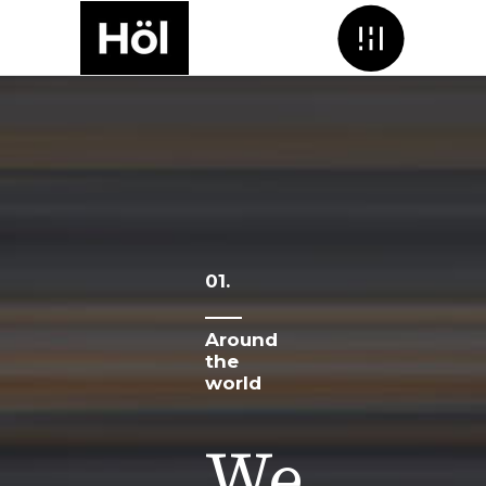
Menu
01.
Around
the
world
We