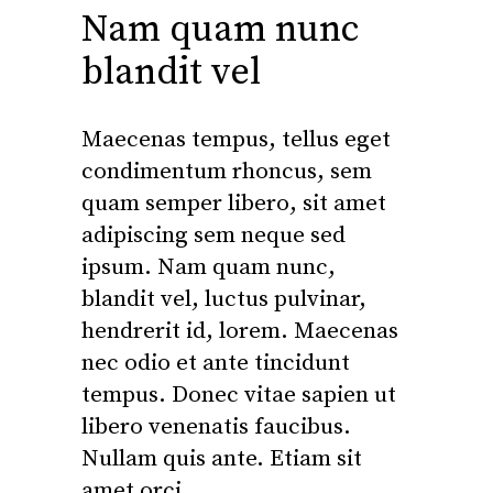
Nam quam nunc
blandit vel
Maecenas tempus, tellus eget
condimentum rhoncus, sem
quam semper libero, sit amet
adipiscing sem neque sed
ipsum. Nam quam nunc,
blandit vel, luctus pulvinar,
hendrerit id, lorem. Maecenas
nec odio et ante tincidunt
tempus. Donec vitae sapien ut
libero venenatis faucibus.
Nullam quis ante. Etiam sit
amet orci.