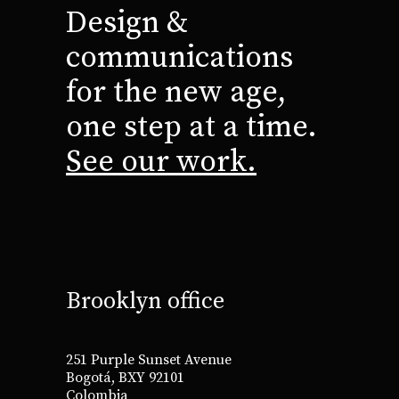
Design &
communications
for the new age,
one step at a time.
See our work.
Brooklyn office
251 Purple Sunset Avenue
Bogotá, BXY 92101
Colombia