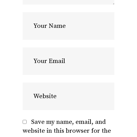
Save my name, email, and
website in this browser for the