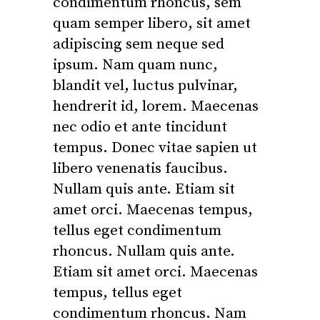
condimentum rhoncus, sem
quam semper libero, sit amet
adipiscing sem neque sed
ipsum. Nam quam nunc,
blandit vel, luctus pulvinar,
hendrerit id, lorem. Maecenas
nec odio et ante tincidunt
tempus. Donec vitae sapien ut
libero venenatis faucibus.
Nullam quis ante. Etiam sit
amet orci. Maecenas tempus,
tellus eget condimentum
rhoncus. Nullam quis ante.
Etiam sit amet orci. Maecenas
tempus, tellus eget
condimentum rhoncus. Nam