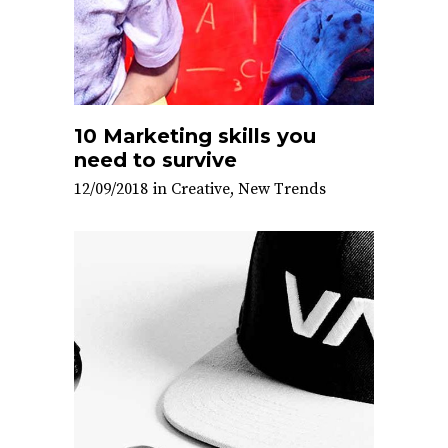
10 Marketing skills you
need to survive
12/09/2018
in
Creative
,
New Trends