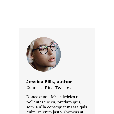
Jessica Ellis
author
Connect
Fb.
Tw.
In.
Donec quam felis, ultricies nec,
pellentesque eu, pretium quis,
sem. Nulla consequat massa quis
enim. In enim justo, rhoncus ut,