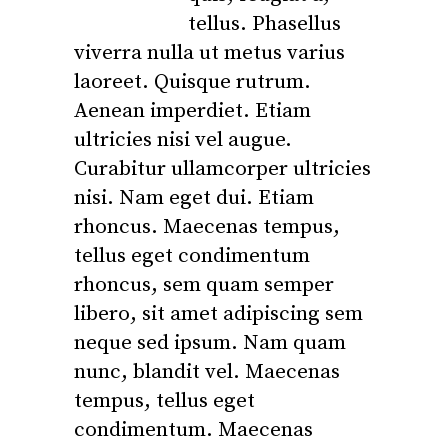
tellus. Phasellus
viverra nulla ut metus varius
laoreet. Quisque rutrum.
Aenean imperdiet. Etiam
ultricies nisi vel augue.
Curabitur ullamcorper ultricies
nisi. Nam eget dui. Etiam
rhoncus. Maecenas tempus,
tellus eget condimentum
rhoncus, sem quam semper
libero, sit amet adipiscing sem
neque sed ipsum. Nam quam
nunc, blandit vel. Maecenas
tempus, tellus eget
condimentum. Maecenas