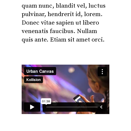
quam nunc, blandit vel, luctus
pulvinar, hendrerit id, lorem.
Donec vitae sapien ut libero
venenatis faucibus. Nullam
quis ante. Etiam sit amet orci.